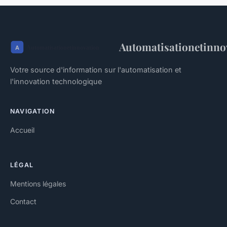
Automatisationetinno
Votre source d'information sur l'automatisation et
l'innovation technologique
NAVIGATION
Accueil
LÉGAL
Mentions légales
Contact