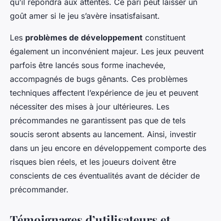
qu’il répondra aux attentes. Ce pari peut laisser un
goût amer si le jeu s’avère insatisfaisant.
Les
problèmes de développement
constituent
également un inconvénient majeur. Les jeux peuvent
parfois être lancés sous forme inachevée,
accompagnés de bugs gênants. Ces problèmes
techniques affectent l’expérience de jeu et peuvent
nécessiter des mises à jour ultérieures. Les
précommandes ne garantissent pas que de tels
soucis seront absents au lancement. Ainsi, investir
dans un jeu encore en développement comporte des
risques bien réels, et les joueurs doivent être
conscients de ces éventualités avant de décider de
précommander.
Témoignages d’utilisateurs et