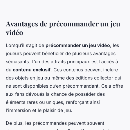
Avantages de précommander un jeu
vidéo
Lorsqu’il s’agit de
précommander un jeu vidéo
, les
joueurs peuvent bénéficier de plusieurs avantages
séduisants. L’un des attraits principaux est l’accès à
du
contenu exclusif
. Ces contenus peuvent inclure
des objets en jeu ou même des éditions collector qui
ne sont disponibles qu’en précommandant. Cela offre
aux fans dévoués la chance de posséder des
éléments rares ou uniques, renforçant ainsi
l’immersion et le plaisir de jeu.
De plus, les précommandes peuvent souvent