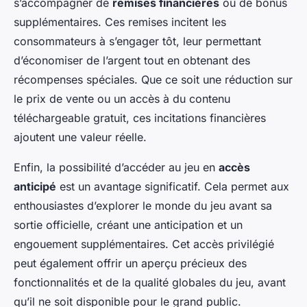
s’accompagner de
remises financières
ou de bonus
supplémentaires. Ces remises incitent les
consommateurs à s’engager tôt, leur permettant
d’économiser de l’argent tout en obtenant des
récompenses spéciales. Que ce soit une réduction sur
le prix de vente ou un accès à du contenu
téléchargeable gratuit, ces incitations financières
ajoutent une valeur réelle.
Enfin, la possibilité d’accéder au jeu en
accès
anticipé
est un avantage significatif. Cela permet aux
enthousiastes d’explorer le monde du jeu avant sa
sortie officielle, créant une anticipation et un
engouement supplémentaires. Cet accès privilégié
peut également offrir un aperçu précieux des
fonctionnalités et de la qualité globales du jeu, avant
qu’il ne soit disponible pour le grand public.